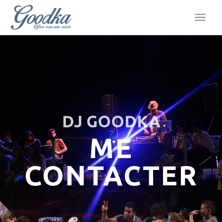
TOGG
NAVI
DJ GOODKA
ME
CONTACTER